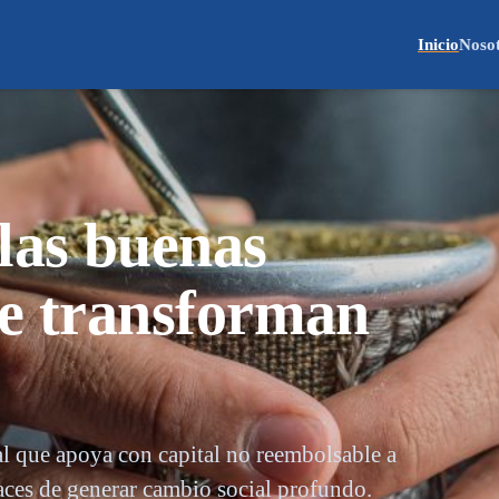
Inicio
Noso
las buenas
ue transforman
l que apoya con capital no reembolsable a
ces de generar cambio social profundo.