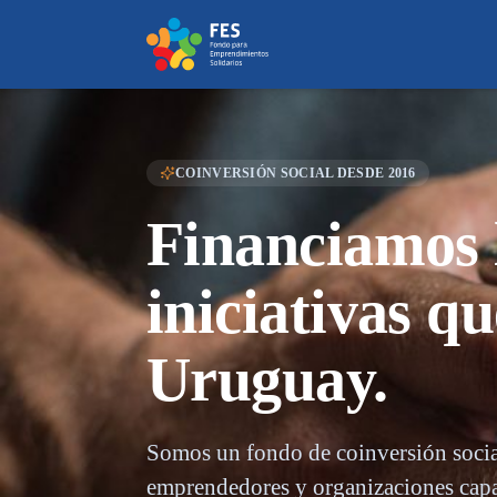
Saltar al contenido
COINVERSIÓN SOCIAL DESDE 2016
Financiamos 
iniciativas q
Uruguay.
Somos un fondo de coinversión socia
emprendedores y organizaciones capa