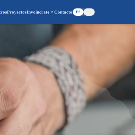
tros
Proyectos
Involucrate
Contacto
ES
EN